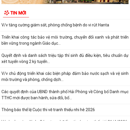
Kế hoạch đấu giá quyền sử dụng đất trên địa bàn xã An Khánh (khu
TIN MỚI
TĐC Tân Viên – An Thắng và khu TĐC...
V/v tăng cường giám sát, phòng chống bệnh do vi rút Hanta
Triển khai công tác bảo vệ môi trường, chuyển đổi xanh và phát triển
bền vững trong ngành Giáo dục...
Quyết định và danh sách triệu tập thí sinh đủ điều kiện, tiêu chuẩn dự
xét tuyển vòng 2 kỳ tuyển...
V/v chủ động triển khai các biện pháp đảm bảo nước sạch và vệ sinh
môi trường và phòng, chống dịch...
Các quyết định của UBND thành phố Hải Phòng về Công bố Danh mục
TTHC mới được ban hành, sửa đổi, bổ...
Thông báo thể lệ Cuộc thi vẽ tranh thiếu nhi hè 2026
V/v hưởng ứng Ngày Sáng tạo và Đổi mới sáng tạo thế giới 21/4/2026