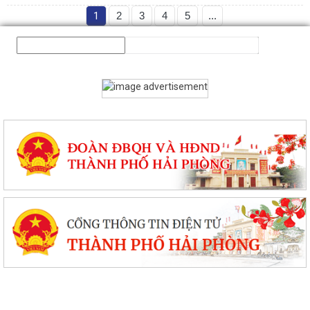
1
2
3
4
5
...
V/v thực hiện chính sách miễn phí sách giáo khoa giáo dục phổ thông
và các khoản hỗ trợ đầu năm học...