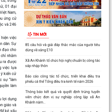
 cử, trong
nghiệp
cử, 01 đại
Việt Nam,
V/v tăng cường công tác truyền thông phòng
ệu ứng cử
ngừa, giảm thiểu lao động trẻ em
iệc và 246
Kế hoạch truyền thông Kỳ thi tốt nghiệp trung
TIN MỚI
học phổ thông năm 2026
 hiện việc
ân dân. Sự
85 câu hỏi và giải đáp thắc mắc của người tiêu
nh đạo cho
dùng về xăng E10
 chỉ nhằm
Xã An Khánh tổ chức hội nghị chuẩn bị công tác
ầu ra được
sáp nhập thôn
g việc lựa
 ý kiến cử
Báo cáo công tác tổ chức, triển khai điều tra
ực sự “làm
phiếu cá thể Tổng điều tra kinh tế năm 2026
 quyền làm
Thông báo kết quả và quyết định trúng tuyển
viên chức đơn vị sự nghiệp công lập xã An
u lợi dụng
Khánh năm...
ôn giáo và
 để kẻ xấu