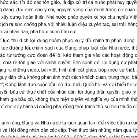
ức sắc, tín đồ các tôn giáo, là dịp cử tri cả nước phát huy quy
ng đáng, đại diện cho ý chí, nguyện vọng của mình trong cơ quan
xây dựng, hoàn thiện Nhà nước pháp quyền xã hội chủ nghĩa Việ
địch ra sức chống phá, với nhiều luận điệu xuyên tạc, sai trái, hòn
i và nhân dân, phá hoại cuộc bầu cử.
hế lực thù địch lợi dụng nhằm phục vụ ý đồ chính trị phản động.
tạc đường lối, chính sách của Đảng, pháp luật của Nhà nước; thậ
oặc tư tưởng cực đoan để lôi kéo tham gia vào các hoạt động 
 chia rẽ tôn giáo với chính quyền. Bên cạnh đó, lợi dụng sự phát
ung ra những video, bài viết, hình ảnh cắt ghép, bóp méo sự thật,
ngụy dân chủ, không phản ánh một cách khách quan, trung thực; b
ễn”; Đảng lãnh đạo cuộc bầu cử đại biểu Quốc hội và đại biểu hội
quyền bầu cử thực chất của nhân dân; lợi dụng thần quyền, giáo l
ham gia bầu cử, không thực hiện quyền và nghĩa vụ của mình thô
để che đậy hành vi chống phá, đồng thời tranh thủ sự hậu thuẫn c
nh rằng, Đảng và Nhà nước ta luôn quan tâm đến việc bầu ra các
i và Hội đồng nhân dân các cấp. Trên thực tiễn những năm qua, tỷ