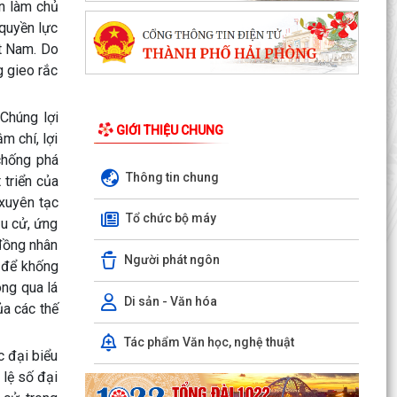
ền làm chủ
 quyền lực
t Nam. Do
g gieo rắc
 Chúng lợi
GIỚI THIỆU CHUNG
m chí, lợi
chống phá
Thông tin chung
 triển của
 xuyên tạc
Tổ chức bộ máy
ầu cử, ứng
V/v thực hiện chính sách miễn phí sách giáo
khoa giáo dục phổ thông và các khoản hỗ trợ
 đồng nhân
Người phát ngôn
đầu năm học...
ý để khống
ng qua lá
UBND xã An Khánh họp nghe báo cáo công tác
Di sản - Văn hóa
ủa các thế
chuẩn bị các hoạt động kỷ niệm Ngày Thương
binh - Liệt...
Tác phẩm Văn học, nghệ thuật
 đại biểu
V/v nâng cao chất lượng và hiệu quả giải quyết
 lệ số đại
thủ tục hành chính phục vụ người dân, doanh