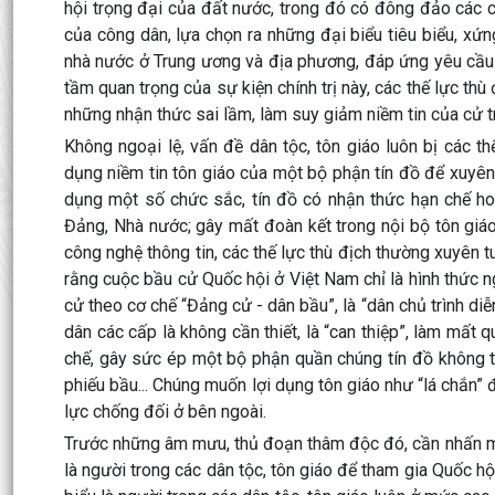
hội trọng đại của đất nước, trong đó có đông đảo các ch
của công dân, lựa chọn ra những đại biểu tiêu biểu, xứ
nhà nước ở Trung ương và địa phương, đáp ứng yêu cầu 
tầm quan trọng của sự kiện chính trị này, các thế lực thù 
những nhận thức sai lầm, làm suy giảm niềm tin của cử tr
Không ngoại lệ, vấn đề dân tộc, tôn giáo luôn bị các t
dụng niềm tin tôn giáo của một bộ phận tín đồ để xuyên 
dụng một số chức sắc, tín đồ có nhận thức hạn chế h
Đảng, Nhà nước; gây mất đoàn kết trong nội bộ tôn giáo,
công nghệ thông tin, các thế lực thù địch thường xuyên t
rằng cuộc bầu cử Quốc hội ở Việt Nam chỉ là hình thức 
cử theo cơ chế “Đảng cử - dân bầu”, là “dân chủ trình di
dân các cấp là không cần thiết, là “can thiệp”, làm mất 
chế, gây sức ép một bộ phận quần chúng tín đồ không t
phiếu bầu... Chúng muốn lợi dụng tôn giáo như “lá chắn” 
lực chống đối ở bên ngoài.
Trước những âm mưu, thủ đoạn thâm độc đó, cần nhấn mạ
là người trong các dân tộc, tôn giáo để tham gia Quốc hộ