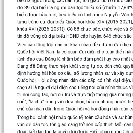
biểu là người trong các dân tộc, tôn giáo luôn ở mức ca
đó 89 đại biểu là người dân tộc thiểu số (chiếm 17,84%)
biểu được bầu mới, tiêu biểu có Linh mục Nguyễn Văn R
từng trúng cử đại biểu Quốc hội khóa XIV (2016-2021),
khóa XVI (2026-2031)). Có 88 chức sắc, chức việc và 3
tín đồ trúng cử đại biểu HĐND cấp huyện; 646 chức sắc,
Việc các tầng lớp dân cư khác nhau đều được đại diện và
Quốc hội Việt Nam là cơ quan đại diện cho toàn thể nhân
lãnh đạo của Đảng là nhằm bảo đảm phát huy cao nhất q
Đảng để Đảng thực hiện khát vọng tự do, dân chủ, quy
định hướng hài hòa cơ cấu, số lượng nhân sự và xây dựn
Quốc hội, Hội đồng nhân dân các cấp có tính đại diện,
chọn ai là người đại diện cho tiếng nói của mình thuộc v
tri nơi công tác, nơi cư trú và trực tiếp thông qua những
chủ”, “là chủ” trong việc lựa chọn, bầu ra những người t
chủ của nhân dân trong Quốc hội và hội đồng nhân dân c
Trong bối cảnh hội nhập quốc tế, toàn cầu hóa và sự bùn
vấn đề dân tộc, tôn giáo càng trở nên cấp thiết. Mỗi cán
đoàn kết dân tộc là quyền lợi được Hiến pháp nước Cộn