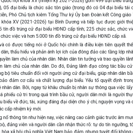
o. Quốc hội khóa XV (nhiệm kỳ 2021-2026) gồm 499 đại biểu trúng
, 05 đại biểu là chức sắc tôn giáo (trong đó có 04 đại biểu tái 
iễn, Phó Chủ tịch kiêm Tổng Thư ký Ủy ban Đoàn kết Công giáo 
 khóa XV (2021-2026) tại Bình Dương và tiếp tục được giới thi
5 tín đồ trúng cử đại biểu HĐND cấp tỉnh; 225 chức sắc, chức v
 chức việc và hơn 5.000 tín đồ trúng cử đại biểu HĐND cấp xã.
 có được tiếng nói ở Quốc hội chính là điều kiện tiên quyết thể
 dân, thấu hiểu và phản ánh lợi ích của đông đảo các tầng lớp nh
uyền làm chủ của nhân dân. Nhân dân tin tưởng và trao quyền lã
ền làm chủ của nhân dân. Do đó, Đảng lãnh đạo công tác bầu cử
g bộ tiêu chuẩn đối với người ứng cử đại biểu, giúp nhân dân b
 bảo đảm cơ cấu và chất lượng đại biểu. Yếu tố quyết định tron
ề nhân dân. Bởi, ngay từ khâu chuẩn bị nhân sự thông qua việc lấy
 lá phiếu cử tri trong quá trình bầu cử, người dân mới là người th
iêu biểu về đức, tài, xứng đáng đại diện cho ý chí, nguyện vọng và
ác cấp nhiệm kỳ mới.
g nổ thông tin như hiện nay, việc nâng cao cảnh giác trước âm mư
 bộ, đảng viên và người dân cần nhận thức rõ: tự do tín ngưỡng, t
g hòa xã hội chủ nghĩa Việt Nam bảo đảm, nhưng tuyệt đối không