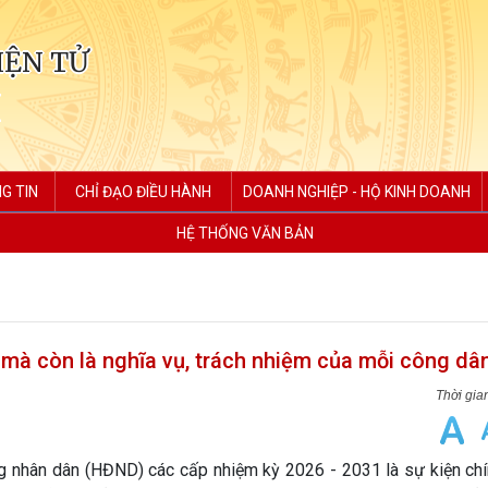
IỆN TỬ
G TIN
CHỈ ĐẠO ĐIỀU HÀNH
DOANH NGHIỆP - HỘ KINH DOANH
HỆ THỐNG VĂN BẢN
i mà còn là nghĩa vụ, trách nhiệm của mỗi công dâ
g nhân dân (HĐND) các cấp nhiệm kỳ 2026 - 2031 là sự kiện chín