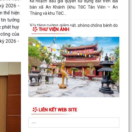
Kế hoạch đấu giá quyền sử dụng đất trên địa
 kỳ 2026 -
bàn xã An Khánh (khu TĐC Tân Viên – An
n thể hiện
Thắng và khu TĐC...
 tin tưởng
V/v tăng cường giám sát, phòng chống bệnh do
c phát huy
THƯ VIỆN ẢNH
vi rút Hanta
 công của
 kỳ 2026 -
Triển khai công tác bảo vệ môi trường, chuyển
đổi xanh và phát triển bền vững trong ngành
Giáo dục...
Quyết định và danh sách triệu tập thí sinh đủ
điều kiện, tiêu chuẩn dự xét tuyển vòng 2 kỳ
tuyển...
V/v chủ động triển khai các biện pháp đảm bảo
nước sạch và vệ sinh môi trường và phòng,
chống dịch...
LIÊN KẾT WEB SITE
Các quyết định của UBND thành phố Hải Phòng
về Công bố Danh mục TTHC mới được ban
hành, sửa đổi, bổ...