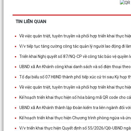
TIN LIÊN QUAN
Về việc quán triệt, tuyên truyền và phối hợp triển khai thực h
V/v tiếp tục tăng cường công tác quản lý người lao động đi l
Triển khai Nghị quyết số 87/NQ-CP về công tác bảo vệ quyền l
UBND xã An Khánh công khai danh sách và số điện thoại theo
Tổ đại biểu số 07 HĐND thành phố tiếp xúc cử tri sau Kỳ họp 
Về việc quán triệt, tuyên truyền và phối hợp triển khai thực h
Kế hoạch triển khai thực hiện số hóa bằng mã QR code cho các
UBND xã An Khánh thành lập Đoàn kiểm tra liên ngành đối với 
Kế hoạch triển khai thực hiện Chương trình phòng ngừa và ứng
V/v triển khai thực hiện Quyết định số 55/2026/QĐ-UBND n