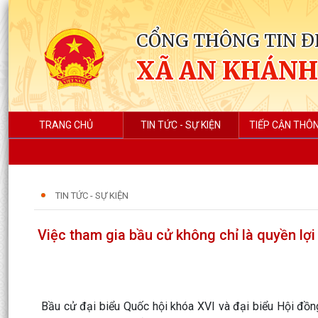
CỔNG THÔNG TIN Đ
XÃ AN KHÁNH
TRANG CHỦ
TIN TỨC - SỰ KIỆN
TIẾP CẬN THÔN
TIN TỨC - SỰ KIỆN
Việc tham gia bầu cử không chỉ là quyền lợ
Bầu cử đại biểu Quốc hội khóa XVI và đại biểu Hội đồn