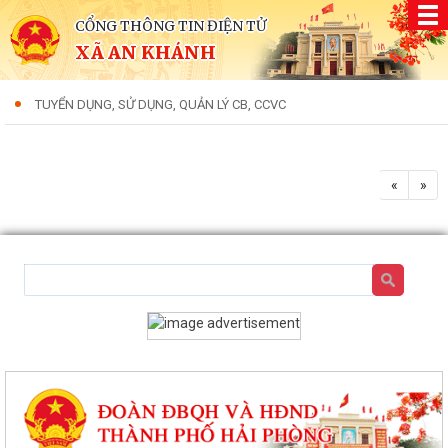
CỔNG THÔNG TIN ĐIỆN TỬ
XÃ AN KHÁNH
TUYỂN DỤNG, SỬ DỤNG, QUẢN LÝ CB, CCVC
«
»