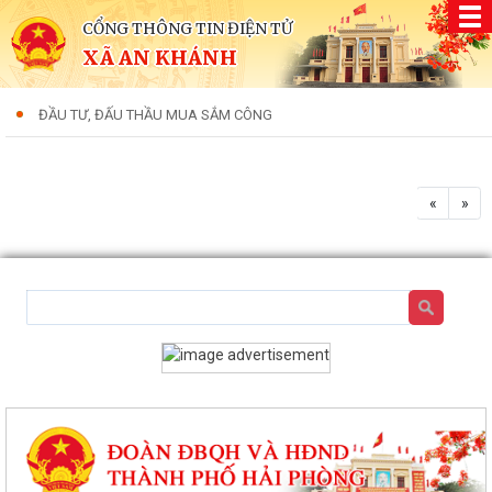
CỔNG THÔNG TIN ĐIỆN TỬ
XÃ AN KHÁNH
ĐẦU TƯ, ĐẤU THẦU MUA SẮM CÔNG
«
»