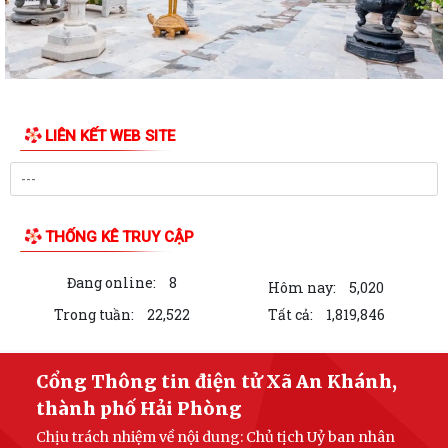
LIÊN KẾT WEB SITE
THỐNG KÊ TRUY CẬP
Đang online:
8
Hôm nay:
5,020
Trong tuần:
22,522
Tất cả:
1,819,846
Cổng Thông tin điện tử Xã An Khánh,
thành phố Hải Phòng
Chịu trách nhiệm về nội dung: Chủ tịch Uỷ ban nhân