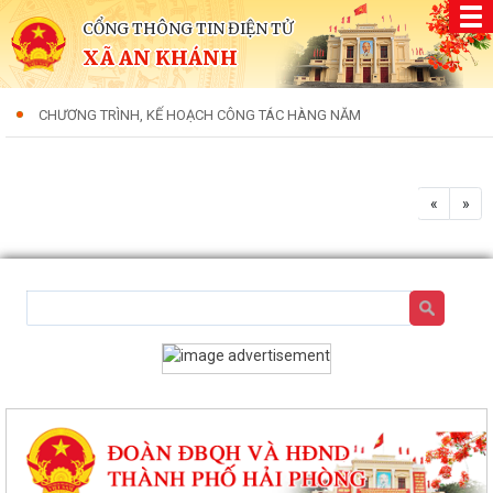
CỔNG THÔNG TIN ĐIỆN TỬ
XÃ AN KHÁNH
CHƯƠNG TRÌNH, KẾ HOẠCH CÔNG TÁC HÀNG NĂM
«
»