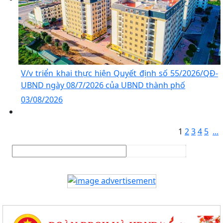
V/v thực hiện chính sách miễn phí sách giáo khoa giáo dục phổ
thông và các khoản hỗ trợ đầu năm học...
UBND xã An Khánh họp nghe báo cáo công tác chuẩn bị các hoạt
động kỷ niệm Ngày Thương binh - Liệt...
V/v nâng cao chất lượng và hiệu quả giải quyết thủ tục hành
V/v triển khai thực hiện Quyết định số 55/2026/QĐ-
chính phục vụ người dân, doanh nghiệp
UBND ngày 08/7/2026 của UBND thành phố
03/08/2026
V/v tăng cường công tác truyền thông phòng ngừa, giảm thiểu
lao động trẻ em
1
2
3
4
5
...
Kế hoạch truyền thông Kỳ thi tốt nghiệp trung học phổ thông
năm 2026
85 câu hỏi và giải đáp thắc mắc của người tiêu dùng về xăng E10
Xã An Khánh tổ chức hội nghị chuẩn bị công tác sáp nhập thôn
Báo cáo công tác tổ chức, triển khai điều tra phiếu cá thể Tổng
điều tra kinh tế năm 2026