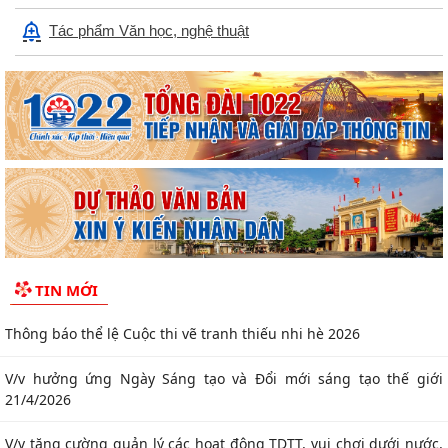
Thông báo thể lệ Cuộc thi vẽ tranh thiếu nhi hè 2026
Tác phẩm Văn học, nghệ thuật
V/v hưởng ứng Ngày Sáng tạo và Đổi mới sáng tạo thế giới
21/4/2026
V/v tăng cường quản lý các hoạt động TDTT, vui chơi dưới nước,
mở các lớp học bơi phòng, chống tai...
V/v tăng cường công tác truyền thông phòng, chống dịch bệnh
do não mô cầu
V/v cảnh báo thuốc tiêm điều trị dự phòng trước phơi nhiễm với
TIN MỚI
HIV chưa được cấp phép lưu hành tại...
Công văn triển khai Chương trình “Hiện diện trực tuyến với tên
miền quốc gia .vn”
Quyết định về việc thu hồi số tiếp nhận Phiếu công bố sản phẩm
mỹ phẩm