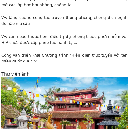
Thông báo về việc công bố thông tin giá vật liệu xây dựng trên
địa bàn thành phố Hải Phòng tháng 3...
Phương án bồi thường hỗ trợ đất nông nghiệp thực hiện Dự án
xây dựng nghĩa trang Đồng Văn và Tiểu...
Bài tuyên truyền nghị quyết số 80-NQ/TW của bộ chính trị về
phát triển văn hóa việt nam trong kỷ...
Kế hoạch triển khai nhiệm vụ chuyển đổi số và triển khai cài đặt
ứng dụng Hai Phong smart
Thư viện ảnh
Kế hoạch kiểm tra công tác an ninh, an toàn trường học, PCCC và
an toàn thực phẩm bếp ăn bán trú...
V/v tổ chức thu thập thông tin Điều tra cơ sở hành chính, sự
nghiệp năm 2026
Quyết định cấp điều chỉnh Giấy chứng nhận đủ điều kiện kinh
doanh dược