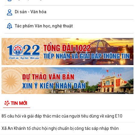
Di sản - Văn hóa
V/v thực hiện chính sách miễn phí sách giáo khoa giáo dục phổ thông
và các khoản hỗ trợ đầu năm học...
Tác phẩm Văn học, nghệ thuật
UBND xã An Khánh họp nghe báo cáo công tác chuẩn bị các hoạt động
kỷ niệm Ngày Thương binh - Liệt...
V/v nâng cao chất lượng và hiệu quả giải quyết thủ tục hành chính
phục vụ người dân, doanh nghiệp
V/v tăng cường công tác truyền thông phòng ngừa, giảm thiểu lao
động trẻ em
Kế hoạch truyền thông Kỳ thi tốt nghiệp trung học phổ thông năm
2026
TIN MỚI
85 câu hỏi và giải đáp thắc mắc của người tiêu dùng về xăng E10
Xã An Khánh tổ chức hội nghị chuẩn bị công tác sáp nhập thôn
Báo cáo công tác tổ chức, triển khai điều tra phiếu cá thể Tổng điều tra