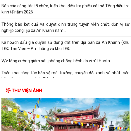
kinh tế năm 2026
Thông báo kết quả và quyết định trúng tuyển viên chức đơn vị sự
nghiệp công lập xã An Khánh năm...
Kế hoạch đấu giá quyền sử dụng đất trên địa bàn xã An Khánh (khu
TĐC Tân Viên – An Thắng và khu TĐC...
V/v tăng cường giám sát, phòng chống bệnh do vi rút Hanta
Triển khai công tác bảo vệ môi trường, chuyển đổi xanh và phát triển
bền vững trong ngành Giáo dục...
Quyết định và danh sách triệu tập thí sinh đủ điều kiện, tiêu chuẩn dự
THƯ VIỆN ẢNH
xét tuyển vòng 2 kỳ tuyển...
V/v chủ động triển khai các biện pháp đảm bảo nước sạch và vệ sinh
môi trường và phòng, chống dịch...
Các quyết định của UBND thành phố Hải Phòng về Công bố Danh mục
TTHC mới được ban hành, sửa đổi, bổ...