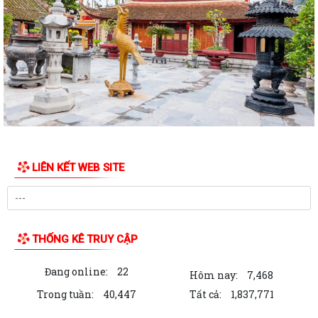
Thông báo thể lệ Cuộc thi vẽ tranh thiếu nhi hè 2026
V/v hưởng ứng Ngày Sáng tạo và Đổi mới sáng tạo thế giới 21/4/2026
V/v tăng cường quản lý các hoạt động TDTT, vui chơi dưới nước, mở
các lớp học bơi phòng, chống tai...
V/v tăng cường công tác truyền thông phòng, chống dịch bệnh do não
mô cầu
LIÊN KẾT WEB SITE
V/v cảnh báo thuốc tiêm điều trị dự phòng trước phơi nhiễm với HIV
chưa được cấp phép lưu hành tại...
Công văn triển khai Chương trình “Hiện diện trực tuyến với tên miền
quốc gia .vn”
THỐNG KÊ TRUY CẬP
Quyết định về việc thu hồi số tiếp nhận Phiếu công bố sản phẩm mỹ
Đang online:
22
phẩm
Hôm nay:
7,468
Trong tuần:
40,447
Tất cả:
1,837,771
Thông báo về việc công bố thông tin giá vật liệu xây dựng trên địa bàn
thành phố Hải Phòng tháng 3...