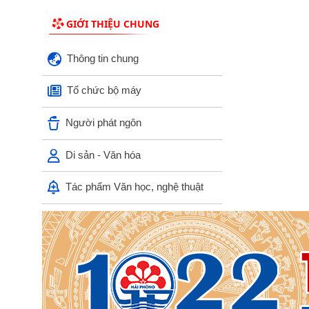
GIỚI THIỆU CHUNG
V/v thực hiện chính sách miễn phí
sách giáo khoa giáo dục phổ thông
Thông tin chung
và các khoản hỗ trợ đầu năm học...
Tổ chức bộ máy
UBND xã An Khánh họp nghe báo
cáo công tác chuẩn bị các hoạt động
Người phát ngôn
kỷ niệm Ngày Thương binh - Liệt...
Di sản - Văn hóa
V/v nâng cao chất lượng và hiệu quả
giải quyết thủ tục hành chính phục
vụ người dân, doanh nghiệp
Tác phẩm Văn học, nghệ thuật
V/v tăng cường công tác truyền
thông phòng ngừa, giảm thiểu lao
động trẻ em
Kế hoạch truyền thông Kỳ thi tốt
nghiệp trung học phổ thông năm
2026