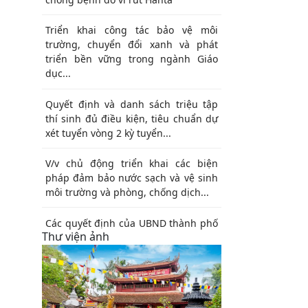
Triển khai công tác bảo vệ môi
trường, chuyển đổi xanh và phát
triển bền vững trong ngành Giáo
dục...
Quyết định và danh sách triệu tập
thí sinh đủ điều kiện, tiêu chuẩn dự
xét tuyển vòng 2 kỳ tuyển...
V/v chủ động triển khai các biện
pháp đảm bảo nước sạch và vệ sinh
môi trường và phòng, chống dịch...
Các quyết định của UBND thành phố
Thư viện ảnh
Hải Phòng về Công bố Danh mục
TTHC mới được ban hành, sửa đổi,
bổ...
Thông báo thể lệ Cuộc thi vẽ tranh