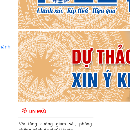
85 câu hỏi và giải đáp thắc mắc của
người tiêu dùng về xăng E10
Xã An Khánh tổ chức hội nghị chuẩn
bị công tác sáp nhập thôn
thành
Báo cáo công tác tổ chức, triển khai
điều tra phiếu cá thể Tổng điều tra
kinh tế năm 2026
Thông báo kết quả và quyết định
trúng tuyển viên chức đơn vị sự
nghiệp công lập xã An Khánh năm...
Kế hoạch đấu giá quyền sử dụng đất
trên địa bàn xã An Khánh (khu TĐC
TIN MỚI
Tân Viên – An Thắng và khu TĐC...
V/v tăng cường giám sát, phòng
chống bệnh do vi rút Hanta