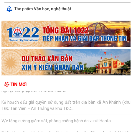
2026
Tác phẩm Văn học, nghệ thuật
85 câu hỏi và giải đáp thắc mắc của người tiêu dùng về xăng E10
Xã An Khánh tổ chức hội nghị chuẩn bị công tác sáp nhập thôn
Báo cáo công tác tổ chức, triển khai điều tra phiếu cá thể Tổng điều tra
kinh tế năm 2026
Thông báo kết quả và quyết định trúng tuyển viên chức đơn vị sự
nghiệp công lập xã An Khánh năm...
Kế hoạch đấu giá quyền sử dụng đất trên địa bàn xã An Khánh (khu
TIN MỚI
TĐC Tân Viên – An Thắng và khu TĐC...
V/v tăng cường giám sát, phòng chống bệnh do vi rút Hanta
Triển khai công tác bảo vệ môi trường, chuyển đổi xanh và phát triển
bền vững trong ngành Giáo dục...
Quyết định và danh sách triệu tập thí sinh đủ điều kiện, tiêu chuẩn dự