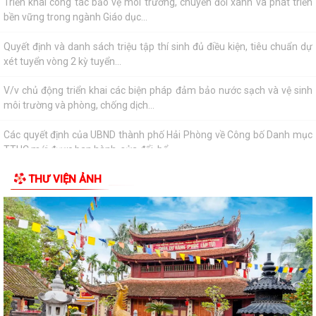
xét tuyển vòng 2 kỳ tuyển...
V/v chủ động triển khai các biện pháp đảm bảo nước sạch và vệ sinh
môi trường và phòng, chống dịch...
Các quyết định của UBND thành phố Hải Phòng về Công bố Danh mục
TTHC mới được ban hành, sửa đổi, bổ...
Thông báo thể lệ Cuộc thi vẽ tranh thiếu nhi hè 2026
V/v hưởng ứng Ngày Sáng tạo và Đổi mới sáng tạo thế giới 21/4/2026
THƯ VIỆN ẢNH
V/v tăng cường quản lý các hoạt động TDTT, vui chơi dưới nước, mở
các lớp học bơi phòng, chống tai...
V/v tăng cường công tác truyền thông phòng, chống dịch bệnh do não
mô cầu
V/v cảnh báo thuốc tiêm điều trị dự phòng trước phơi nhiễm với HIV
chưa được cấp phép lưu hành tại...
Công văn triển khai Chương trình “Hiện diện trực tuyến với tên miền