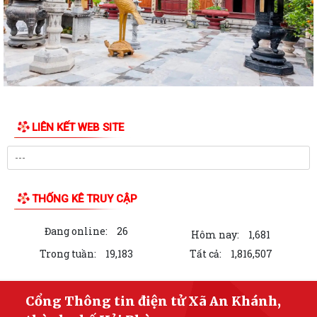
quốc gia .vn”
Quyết định về việc thu hồi số tiếp nhận Phiếu công bố sản phẩm mỹ
phẩm
Thông báo về việc công bố thông tin giá vật liệu xây dựng trên địa bàn
thành phố Hải Phòng tháng 3...
LIÊN KẾT WEB SITE
Phương án bồi thường hỗ trợ đất nông nghiệp thực hiện Dự án xây
dựng nghĩa trang Đồng Văn và Tiểu...
Bài tuyên truyền nghị quyết số 80-NQ/TW của bộ chính trị về phát triển
văn hóa việt nam trong kỷ...
THỐNG KÊ TRUY CẬP
Kế hoạch triển khai nhiệm vụ chuyển đổi số và triển khai cài đặt ứng
Đang online:
26
dụng Hai Phong smart
Hôm nay:
1,681
Trong tuần:
19,183
Tất cả:
1,816,507
Kế hoạch kiểm tra công tác an ninh, an toàn trường học, PCCC và an
toàn thực phẩm bếp ăn bán trú...
Cổng Thông tin điện tử Xã An Khánh,
V/v tổ chức thu thập thông tin Điều tra cơ sở hành chính, sự nghiệp