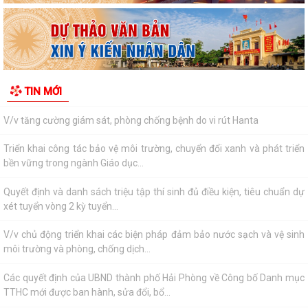
kinh tế năm 2026
Thông báo kết quả và quyết định trúng tuyển viên chức đơn vị sự
nghiệp công lập xã An Khánh năm...
Kế hoạch đấu giá quyền sử dụng đất trên địa bàn xã An Khánh (khu
TIN MỚI
TĐC Tân Viên – An Thắng và khu TĐC...
V/v tăng cường giám sát, phòng chống bệnh do vi rút Hanta
Triển khai công tác bảo vệ môi trường, chuyển đổi xanh và phát triển
bền vững trong ngành Giáo dục...
Quyết định và danh sách triệu tập thí sinh đủ điều kiện, tiêu chuẩn dự
xét tuyển vòng 2 kỳ tuyển...
V/v chủ động triển khai các biện pháp đảm bảo nước sạch và vệ sinh
môi trường và phòng, chống dịch...
Các quyết định của UBND thành phố Hải Phòng về Công bố Danh mục
TTHC mới được ban hành, sửa đổi, bổ...