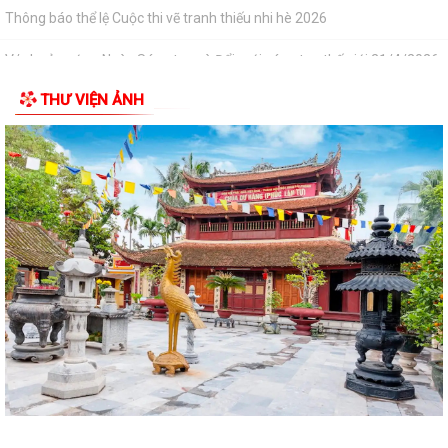
Thông báo thể lệ Cuộc thi vẽ tranh thiếu nhi hè 2026
V/v hưởng ứng Ngày Sáng tạo và Đổi mới sáng tạo thế giới 21/4/2026
THƯ VIỆN ẢNH
V/v tăng cường quản lý các hoạt động TDTT, vui chơi dưới nước, mở
các lớp học bơi phòng, chống tai...
V/v tăng cường công tác truyền thông phòng, chống dịch bệnh do não
mô cầu
V/v cảnh báo thuốc tiêm điều trị dự phòng trước phơi nhiễm với HIV
chưa được cấp phép lưu hành tại...
Công văn triển khai Chương trình “Hiện diện trực tuyến với tên miền
quốc gia .vn”
Quyết định về việc thu hồi số tiếp nhận Phiếu công bố sản phẩm mỹ
phẩm
Thông báo về việc công bố thông tin giá vật liệu xây dựng trên địa bàn
thành phố Hải Phòng tháng 3...