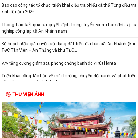
Báo cáo công tác tổ chức, triển khai điều tra phiếu cá thể Tổng điều tra
kinh tế năm 2026
Thông báo kết quả và quyết định trúng tuyển viên chức đơn vị sự
nghiệp công lập xã An Khánh năm...
Kế hoạch đấu giá quyền sử dụng đất trên địa bàn xã An Khánh (khu
TĐC Tân Viên – An Thắng và khu TĐC...
V/v tăng cường giám sát, phòng chống bệnh do vi rút Hanta
Triển khai công tác bảo vệ môi trường, chuyển đổi xanh và phát triển
bền vững trong ngành Giáo dục...
THƯ VIỆN ẢNH
Quyết định và danh sách triệu tập thí sinh đủ điều kiện, tiêu chuẩn dự
xét tuyển vòng 2 kỳ tuyển...
V/v chủ động triển khai các biện pháp đảm bảo nước sạch và vệ sinh
môi trường và phòng, chống dịch...
Các quyết định của UBND thành phố Hải Phòng về Công bố Danh mục