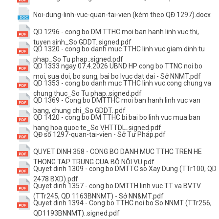
Noi-dung-linh-vuc-quan-tai-vien (kèm theo QĐ 1297).docx
QD 1296 - cong bo DM TTHC moi ban hanh linh vuc thi,
tuyen sinh_So GDDT..signed.pdf
QD 1320 - cong bo danh muc TTHC linh vuc giam dinh tu
phap_So Tu phap..signed.pdf
QD 1333 ngay 07.4.2026 UBND HP cong bo TTNC noi bo
moi, sua doi, bo sung, bai bo lvuc dat dai - Sở NNMT.pdf
QD 1353 - cong bo danh muc TTHC linh vuc cong chung va
chung thuc_So Tu phap..signed.pdf
QD 1369 - Cong bo DMTTHC moi ban hanh linh vuc van
bang, chung chi_So GDDT..pdf
QD 1420 - cong bo DM TTHC bi bai bo linh vuc mua ban
hang hoa quoc te_So VHTTDL..signed.pdf
QĐ số 1297-quan-tai-vien - Sở Tư Pháp.pdf
QUYET DINH 358 - CONG BO DANH MUC TTHC TREN HE
THONG TAP TRUNG CUA BỘ NỘI VỤ.pdf
Quyet dinh 1309 - cong bo DMTTC so Xay Dung (TTr100, QD
2478 BXD).pdf
Quyet dinh 1357 - cong bo DMTTH linh vuc TT va BVTV
(TTr245, QD 1163BNNMT) - Sở NN&MT.pdf
Quyet dinh 1394 - Cong bo TTHC noi bo So NNMT (TTr256,
QD1193BNNMT)..signed.pdf