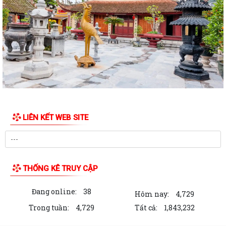
TTHC mới được ban hành, sửa đổi, bổ...
Thông báo thể lệ Cuộc thi vẽ tranh thiếu nhi hè 2026
V/v hưởng ứng Ngày Sáng tạo và Đổi mới sáng tạo thế giới 21/4/2026
V/v tăng cường quản lý các hoạt động TDTT, vui chơi dưới nước, mở
các lớp học bơi phòng, chống tai...
V/v tăng cường công tác truyền thông phòng, chống dịch bệnh do não
mô cầu
LIÊN KẾT WEB SITE
V/v cảnh báo thuốc tiêm điều trị dự phòng trước phơi nhiễm với HIV
chưa được cấp phép lưu hành tại...
Công văn triển khai Chương trình “Hiện diện trực tuyến với tên miền
THỐNG KÊ TRUY CẬP
quốc gia .vn”
Đang online:
38
Quyết định về việc thu hồi số tiếp nhận Phiếu công bố sản phẩm mỹ
Hôm nay:
4,729
phẩm
Trong tuần:
4,729
Tất cả:
1,843,232
Thông báo về việc công bố thông tin giá vật liệu xây dựng trên địa bàn