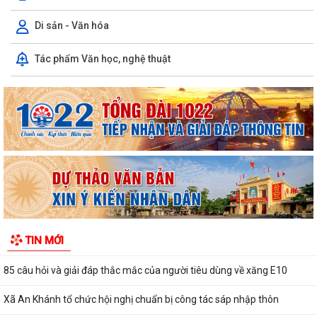
Di sản - Văn hóa
V/v thực hiện chính sách miễn phí sách giáo khoa giáo dục phổ thông
Tác phẩm Văn học, nghệ thuật
và các khoản hỗ trợ đầu năm học...
UBND xã An Khánh họp nghe báo cáo công tác chuẩn bị các hoạt động
kỷ niệm Ngày Thương binh - Liệt...
V/v nâng cao chất lượng và hiệu quả giải quyết thủ tục hành chính
phục vụ người dân, doanh nghiệp
V/v tăng cường công tác truyền thông phòng ngừa, giảm thiểu lao
động trẻ em
Kế hoạch truyền thông Kỳ thi tốt nghiệp trung học phổ thông năm
TIN MỚI
2026
85 câu hỏi và giải đáp thắc mắc của người tiêu dùng về xăng E10
Xã An Khánh tổ chức hội nghị chuẩn bị công tác sáp nhập thôn