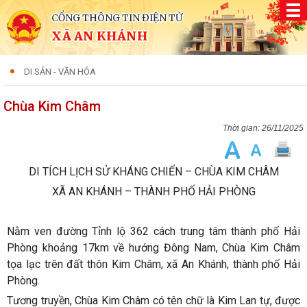
CỔNG THÔNG TIN ĐIỆN TỬ
XÃ AN KHÁNH
DI SẢN - VĂN HÓA
Chùa Kim Châm
26/11/2025
DI TÍCH LỊCH SỬ KHÁNG CHIẾN – CHÙA KIM CHÂM
XÃ AN KHÁNH – THÀNH PHỐ HẢI PHÒNG
Nằm ven đường Tỉnh lộ 362 cách trung tâm thành phố Hải
Phòng khoảng 17km về hướng Đông Nam, Chùa Kim Châm
tọa lạc trên đất thôn Kim Châm, xã An Khánh, thành phố Hải
Phòng.
Tương truyền, Chùa Kim Châm có tên chữ là Kim Lan tự, được