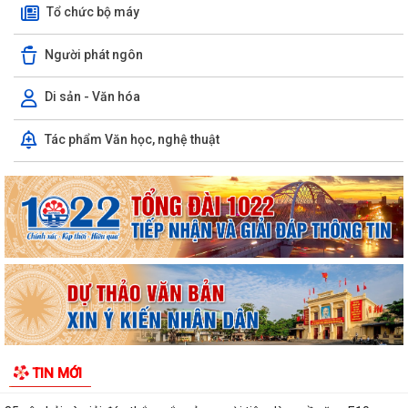
Tổ chức bộ máy
Người phát ngôn
Di sản - Văn hóa
V/v thực hiện chính sách miễn phí sách giáo khoa giáo dục phổ thông
Tác phẩm Văn học, nghệ thuật
và các khoản hỗ trợ đầu năm học...
UBND xã An Khánh họp nghe báo cáo công tác chuẩn bị các hoạt động
kỷ niệm Ngày Thương binh - Liệt...
V/v nâng cao chất lượng và hiệu quả giải quyết thủ tục hành chính
phục vụ người dân, doanh nghiệp
V/v tăng cường công tác truyền thông phòng ngừa, giảm thiểu lao
động trẻ em
Kế hoạch truyền thông Kỳ thi tốt nghiệp trung học phổ thông năm
TIN MỚI
2026