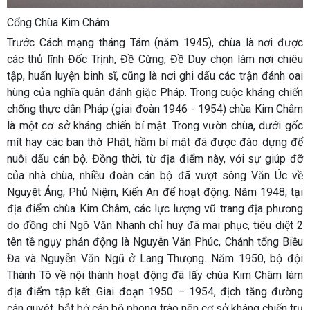
Cổng Chùa Kim Châm
Trước Cách mạng tháng Tám (năm 1945), chùa là nơi được
các thủ lĩnh Đốc Trịnh, Đề Cừng, Đề Duy chọn làm nơi chiêu
tập, huấn luyện binh sĩ, cũng là nơi ghi dấu các trận đánh oai
hùng của nghĩa quân đánh giặc Pháp. Trong cuộc kháng chiến
chống thực dân Pháp (giai đoàn 1946 - 1954) chùa Kim Châm
là một cơ sở kháng chiến bí mật. Trong vườn chùa, dưới gốc
mít hay các ban thờ Phật, hầm bí mật đã được đào dựng để
nuôi dấu cán bộ. Đồng thời, từ địa điểm này, với sự giúp đỡ
của nhà chùa, nhiều đoàn cán bộ đã vượt sông Văn Úc về
Nguyệt Áng, Phủ Niệm, Kiến An để hoạt động. Năm 1948, tại
địa điểm chùa Kim Châm, các lực lượng vũ trang địa phương
do đồng chí Ngô Văn Nhanh chỉ huy đã mai phục, tiêu diệt 2
tên tề ngụy phản động là Nguyễn Văn Phúc, Chánh tổng Biều
Đa và Nguyễn Văn Ngũ ở Lang Thượng. Năm 1950, bộ đội
Thành Tô về nội thành hoạt động đã lấy chùa Kim Châm làm
địa điểm tập kết. Giai đoạn 1950 – 1954, địch tăng đường
cán quyét, bắt bớ cán bộ phong trào nên cơ sở kháng chiến trụ