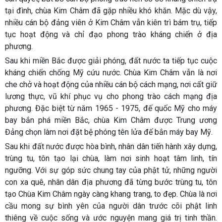
tại đình, chùa Kim Châm đã gặp nhiều khó khăn. Mặc dù vậy,
nhiều cán bộ đảng viên ở Kim Châm vẫn kiên trì bám trụ, tiếp
tục hoạt động và chỉ đạo phong trào kháng chiến ở địa
phương.
Sau khi miền Bắc được giải phóng, đất nước ta tiếp tục cuộc
kháng chiến chống Mỹ cứu nước. Chùa Kim Châm vẫn là nơi
che chở và hoạt động của nhiều cán bộ cách mạng, nơi cất giữ
lương thực, vũ khí phục vụ cho phong trào cách mạng địa
phương. Đặc biệt từ năm 1965 - 1975, đế quốc Mỹ cho máy
bay bắn phá miền Bắc, chùa Kim Châm được Trung ương
Đảng chọn làm nơi đặt bệ phóng tên lửa đế bắn máy bay Mỹ.
Sau khi đất nước được hòa bình, nhân dân tiến hành xây dựng,
trùng tu, tôn tạo lại chùa, làm nơi sinh hoạt tâm linh, tín
ngưỡng. Với sự góp sức chung tay của phật tử, những người
con xa quê, nhân dân địa phương đã từng bước trùng tu, tôn
tạo Chùa Kim Châm ngày càng khang trang, to đẹp. Chùa là nơi
cầu mong sự bình yên của người dân trước cõi phật linh
thiêng về cuộc sống và ước nguyện mang giá trị tinh thần.