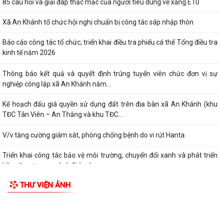
85 câu hỏi và giải đáp thắc mắc của người tiêu dùng về xăng E10
Xã An Khánh tổ chức hội nghị chuẩn bị công tác sáp nhập thôn
Báo cáo công tác tổ chức, triển khai điều tra phiếu cá thể Tổng điều tra
kinh tế năm 2026
Thông báo kết quả và quyết định trúng tuyển viên chức đơn vị sự
nghiệp công lập xã An Khánh năm...
Kế hoạch đấu giá quyền sử dụng đất trên địa bàn xã An Khánh (khu
TĐC Tân Viên – An Thắng và khu TĐC...
V/v tăng cường giám sát, phòng chống bệnh do vi rút Hanta
Triển khai công tác bảo vệ môi trường, chuyển đổi xanh và phát triển
bền vững trong ngành Giáo dục...
THƯ VIỆN ẢNH
Quyết định và danh sách triệu tập thí sinh đủ điều kiện, tiêu chuẩn dự
xét tuyển vòng 2 kỳ tuyển...
V/v chủ động triển khai các biện pháp đảm bảo nước sạch và vệ sinh