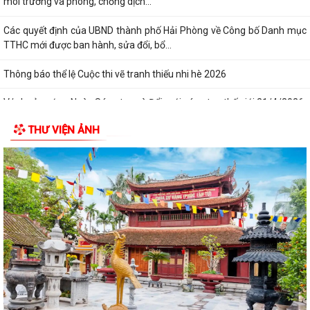
môi trường và phòng, chống dịch...
Các quyết định của UBND thành phố Hải Phòng về Công bố Danh mục
TTHC mới được ban hành, sửa đổi, bổ...
Thông báo thể lệ Cuộc thi vẽ tranh thiếu nhi hè 2026
V/v hưởng ứng Ngày Sáng tạo và Đổi mới sáng tạo thế giới 21/4/2026
THƯ VIỆN ẢNH
V/v tăng cường quản lý các hoạt động TDTT, vui chơi dưới nước, mở
các lớp học bơi phòng, chống tai...
V/v tăng cường công tác truyền thông phòng, chống dịch bệnh do não
mô cầu
V/v cảnh báo thuốc tiêm điều trị dự phòng trước phơi nhiễm với HIV
chưa được cấp phép lưu hành tại...
Công văn triển khai Chương trình “Hiện diện trực tuyến với tên miền
quốc gia .vn”
Quyết định về việc thu hồi số tiếp nhận Phiếu công bố sản phẩm mỹ