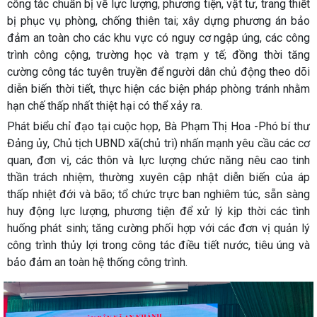
công tác chuẩn bị về lực lượng, phương tiện, vật tư, trang thiết
bị phục vụ phòng, chống thiên tai; xây dựng phương án bảo
đảm an toàn cho các khu vực có nguy cơ ngập úng, các công
trình công cộng, trường học và trạm y tế; đồng thời tăng
cường công tác tuyên truyền để người dân chủ động theo dõi
diễn biến thời tiết, thực hiện các biện pháp phòng tránh nhằm
hạn chế thấp nhất thiệt hại có thể xảy ra.
Phát biểu chỉ đạo tại cuộc họp, Bà Phạm Thị Hoa -Phó bí thư
Đảng ủy, Chủ tịch UBND xã(chủ trì) nhấn mạnh yêu cầu các cơ
quan, đơn vị, các thôn và lực lượng chức năng nêu cao tinh
thần trách nhiệm, thường xuyên cập nhật diễn biến của áp
thấp nhiệt đới và bão; tổ chức trực ban nghiêm túc, sẵn sàng
huy động lực lượng, phương tiện để xử lý kịp thời các tình
huống phát sinh; tăng cường phối hợp với các đơn vị quản lý
công trình thủy lợi trong công tác điều tiết nước, tiêu úng và
bảo đảm an toàn hệ thống công trình.