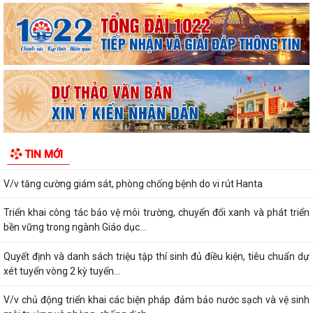
Xã An Khánh tổ chức hội nghị chuẩn bị công tác sáp nhập thôn
Báo cáo công tác tổ chức, triển khai điều tra phiếu cá thể Tổng điều tra
kinh tế năm 2026
Thông báo kết quả và quyết định trúng tuyển viên chức đơn vị sự
nghiệp công lập xã An Khánh năm...
Kế hoạch đấu giá quyền sử dụng đất trên địa bàn xã An Khánh (khu
TIN MỚI
TĐC Tân Viên – An Thắng và khu TĐC...
V/v tăng cường giám sát, phòng chống bệnh do vi rút Hanta
Triển khai công tác bảo vệ môi trường, chuyển đổi xanh và phát triển
bền vững trong ngành Giáo dục...
Quyết định và danh sách triệu tập thí sinh đủ điều kiện, tiêu chuẩn dự
xét tuyển vòng 2 kỳ tuyển...
V/v chủ động triển khai các biện pháp đảm bảo nước sạch và vệ sinh