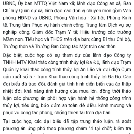
UBND, Ủy ban MTTQ Việt Nam xã; lãnh đạo Công an xã, Ban
Chỉ huy Quân sự xã; lãnh đạo các đơn vị chuyên môn gồm Văn
phòng HĐND và UBND, Phòng Văn hóa - Xã hội, Phòng Kinh
tế, Trung tâm Phục vụ hành chính công, Trung tâm Dịch vụ sự
nghiệp công; Giám đốc Trạm Y tế; Hiệu trưởng các trường
Mầm non, Tiểu học và THCS trên địa bàn; cùng Bí thư Chi bộ,
Trưởng thôn và Trưởng Ban Công tác Mặt trận các thôn.
Đặc biệt, cuộc họp có sự tham dự của lãnh đạo Công ty
TNHH MTV Khai thác công trình thủy lợi Đa Độ, lãnh đạo Trạm
Quản lý khai thác công trình thủy lợi An Lão và đại diện Cụm
sản xuất số 5 - Trạm Khai thác công trình thủy lợi Đa Độ. Các
đại biểu đã trao đổi, đánh giá tình hình diễn biến của áp thấp
nhiệt đới, khả năng ảnh hưởng của mưa lớn, đồng thời thảo
luận các phương án phối hợp vận hành hệ thống công trình
thủy lợi, tiêu úng, bảo đảm an toàn đê điều, kênh mương và
phục vụ công tác phòng, chống thiên tai trên địa bàn.
Tại cuộc họp, các đại biểu đã tập trung thảo luận, rà soát
phương án ứng phó theo phương châm "4 tại chỗ"; kiểm tra