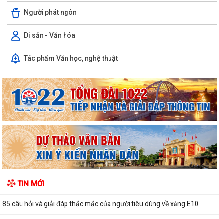
phục vụ người dân, doanh nghiệp
Người phát ngôn
V/v tăng cường công tác truyền thông phòng ngừa, giảm thiểu lao
Di sản - Văn hóa
động trẻ em
Tác phẩm Văn học, nghệ thuật
Kế hoạch truyền thông Kỳ thi tốt nghiệp trung học phổ thông năm
2026
85 câu hỏi và giải đáp thắc mắc của người tiêu dùng về xăng E10
Xã An Khánh tổ chức hội nghị chuẩn bị công tác sáp nhập thôn
Báo cáo công tác tổ chức, triển khai điều tra phiếu cá thể Tổng điều tra
kinh tế năm 2026
Thông báo kết quả và quyết định trúng tuyển viên chức đơn vị sự
nghiệp công lập xã An Khánh năm...
TIN MỚI
Kế hoạch đấu giá quyền sử dụng đất trên địa bàn xã An Khánh (khu
TĐC Tân Viên – An Thắng và khu TĐC...