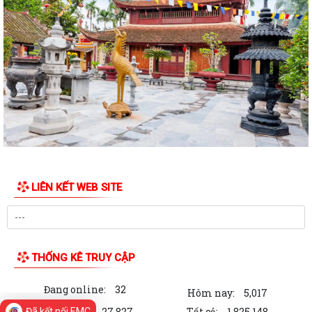
mô cầu
V/v cảnh báo thuốc tiêm điều trị dự phòng trước phơi nhiễm với HIV
chưa được cấp phép lưu hành tại...
Công văn triển khai Chương trình “Hiện diện trực tuyến với tên miền
quốc gia .vn”
Quyết định về việc thu hồi số tiếp nhận Phiếu công bố sản phẩm mỹ
phẩm
Thông báo về việc công bố thông tin giá vật liệu xây dựng trên địa bàn
thành phố Hải Phòng tháng 3...
LIÊN KẾT WEB SITE
Phương án bồi thường hỗ trợ đất nông nghiệp thực hiện Dự án xây
dựng nghĩa trang Đồng Văn và Tiểu...
THỐNG KÊ TRUY CẬP
Bài tuyên truyền nghị quyết số 80-NQ/TW của bộ chính trị về phát triển
văn hóa việt nam trong kỷ...
Đang online:
32
Hôm nay:
5,017
Kế hoạch triển khai nhiệm vụ chuyển đổi số và triển khai cài đặt ứng
Trong tuần:
27,827
Tất cả:
1,825,148
Đã kết nối EMC