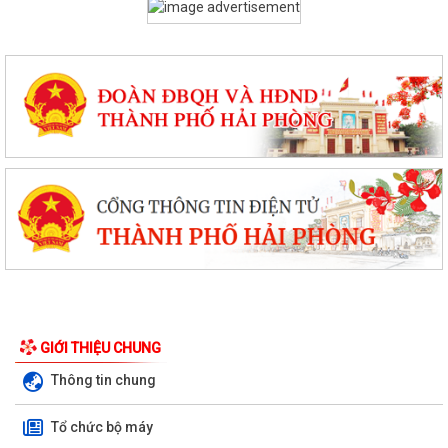
V/v thực hiện chính sách miễn phí sách giáo khoa giáo dục phổ thông
và các khoản hỗ trợ đầu năm học...
GIỚI THIỆU CHUNG
UBND xã An Khánh họp nghe báo cáo công tác chuẩn bị các hoạt động
Thông tin chung
kỷ niệm Ngày Thương binh - Liệt...
Tổ chức bộ máy
V/v nâng cao chất lượng và hiệu quả giải quyết thủ tục hành chính