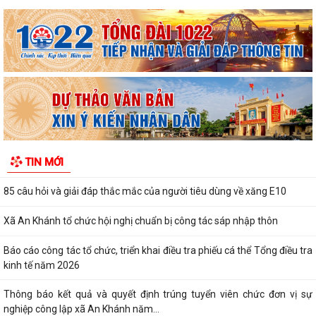
UBND xã An Khánh họp nghe báo cáo công tác chuẩn bị các hoạt động
kỷ niệm Ngày Thương binh - Liệt...
V/v nâng cao chất lượng và hiệu quả giải quyết thủ tục hành chính
phục vụ người dân, doanh nghiệp
V/v tăng cường công tác truyền thông phòng ngừa, giảm thiểu lao
động trẻ em
Kế hoạch truyền thông Kỳ thi tốt nghiệp trung học phổ thông năm
TIN MỚI
2026
85 câu hỏi và giải đáp thắc mắc của người tiêu dùng về xăng E10
Xã An Khánh tổ chức hội nghị chuẩn bị công tác sáp nhập thôn
Báo cáo công tác tổ chức, triển khai điều tra phiếu cá thể Tổng điều tra
kinh tế năm 2026
Thông báo kết quả và quyết định trúng tuyển viên chức đơn vị sự
nghiệp công lập xã An Khánh năm...