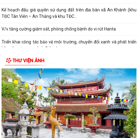
Kế hoạch đấu giá quyền sử dụng đất trên địa bàn xã An Khánh (khu
TĐC Tân Viên – An Thắng và khu TĐC...
V/v tăng cường giám sát, phòng chống bệnh do vi rút Hanta
Triển khai công tác bảo vệ môi trường, chuyển đổi xanh và phát triển
bền vững trong ngành Giáo dục...
THƯ VIỆN ẢNH
Quyết định và danh sách triệu tập thí sinh đủ điều kiện, tiêu chuẩn dự
xét tuyển vòng 2 kỳ tuyển...
V/v chủ động triển khai các biện pháp đảm bảo nước sạch và vệ sinh
môi trường và phòng, chống dịch...
Các quyết định của UBND thành phố Hải Phòng về Công bố Danh mục
TTHC mới được ban hành, sửa đổi, bổ...
Thông báo thể lệ Cuộc thi vẽ tranh thiếu nhi hè 2026
V/v hưởng ứng Ngày Sáng tạo và Đổi mới sáng tạo thế giới 21/4/2026