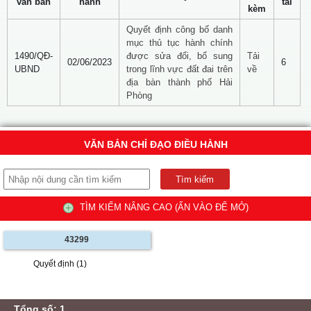
văn bản
hành
tải
kèm
Quyết định công bố danh
mục thủ tục hành chính
1490/QĐ-
được sửa đổi, bổ sung
Tải
02/06/2023
6
UBND
trong lĩnh vực đất đai trên
về
địa bàn thành phố Hải
Phòng
VĂN BẢN CHỈ ĐẠO ĐIỀU HÀNH
TÌM KIẾM NÂNG CAO (ẤN VÀO ĐỂ MỞ)
43299
Quyết định (1)
Tổng số: 1