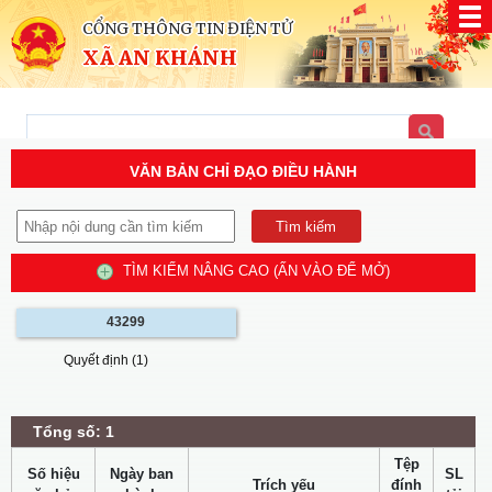
CỔNG THÔNG TIN ĐIỆN TỬ
XÃ AN KHÁNH
VĂN BẢN CHỈ ĐẠO ĐIỀU HÀNH
TÌM KIẾM NÂNG CAO (ẤN VÀO ĐỂ MỞ)
43299
Quyết định (1)
Tổng số: 1
Tệp
Số hiệu
Ngày ban
SL
Trích yếu
đính