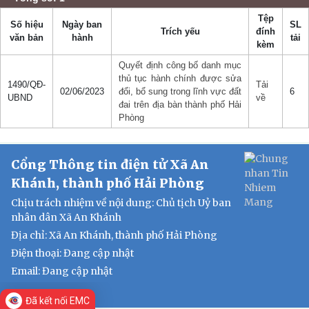
Tệp
Số hiệu
Ngày ban
SL
Trích yếu
đính
văn bản
hành
tải
kèm
Quyết định công bố danh mục
thủ tục hành chính được sửa
1490/QĐ-
Tải
02/06/2023
đổi, bổ sung trong lĩnh vực đất
6
UBND
về
đai trên địa bàn thành phố Hải
Phòng
Cổng Thông tin điện tử Xã An
Khánh, thành phố Hải Phòng
Chịu trách nhiệm về nội dung: Chủ tịch Uỷ ban
nhân dân Xã An Khánh
Địa chỉ: Xã An Khánh, thành phố Hải Phòng
Điện thoại: Đang cập nhật
Email:
Đang cập nhật
Đã kết nối EMC