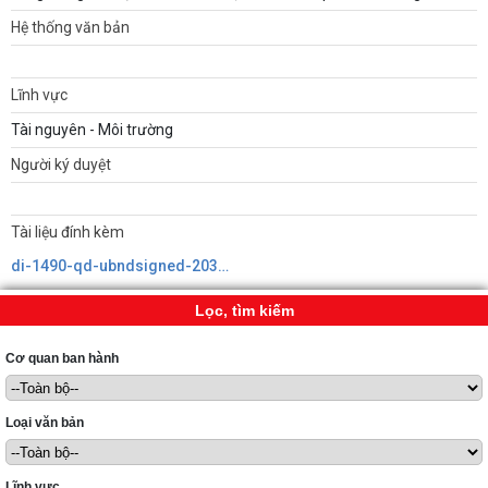
Hệ thống văn bản
Lĩnh vực
Tài nguyên - Môi trường
Người ký duyệt
Tài liệu đính kèm
di-1490-qd-ubndsigned-20310638219241861648412.pdf
Lọc, tìm kiếm
Cơ quan ban hành
Loại văn bản
Lĩnh vực